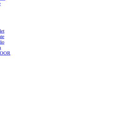
e
et
te
io
a
LOOR