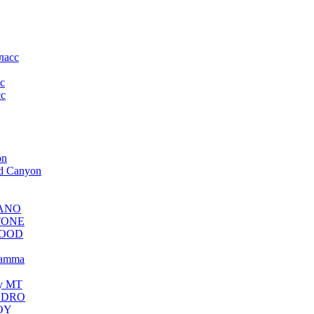
ласс
с
с
on
d Canyon
NANO
STONE
 WOOD
Gamma
y MT
UADRO
OY