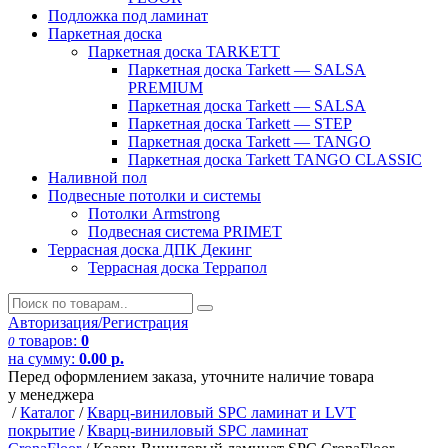
Подложка под ламинат
Паркетная доска
Паркетная доска TARKETT
Паркетная доска Tarkett — SALSA
PREMIUM
Паркетная доска Tarkett — SALSA
Паркетная доска Tarkett — STEP
Паркетная доска Tarkett — TANGO
Паркетная доска Tarkett TANGO CLASSIC
Наливной пол
Подвесные потолки и системы
Потолки Armstrong
Подвесная система PRIMET
Террасная доска ДПК
Декинг
Террасная доска Террапол
Авторизация/Регистрация
товаров:
0
0
на сумму:
0.00
р.
Перед оформлением заказа, уточните наличие товара
у менеджера
/
Каталог
/
Кварц-виниловый SPC ламинат и LVT
покрытие
/
Кварц-виниловый SPC ламинат