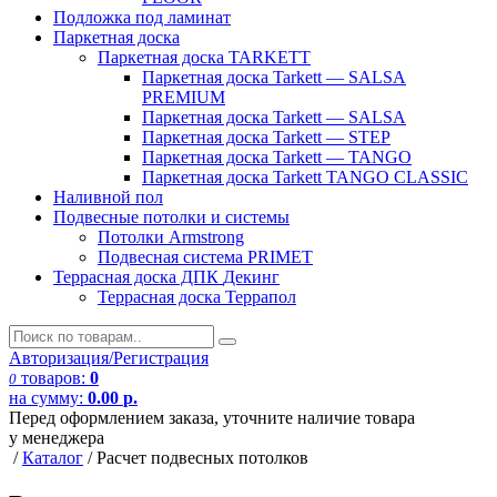
Подложка под ламинат
Паркетная доска
Паркетная доска TARKETT
Паркетная доска Tarkett — SALSA
PREMIUM
Паркетная доска Tarkett — SALSA
Паркетная доска Tarkett — STEP
Паркетная доска Tarkett — TANGO
Паркетная доска Tarkett TANGO CLASSIC
Наливной пол
Подвесные потолки и системы
Потолки Armstrong
Подвесная система PRIMET
Террасная доска ДПК
Декинг
Террасная доска Террапол
Авторизация/Регистрация
товаров:
0
0
на сумму:
0.00
р.
Перед оформлением заказа, уточните наличие товара
у менеджера
/
Каталог
/
Расчет подвесных потолков