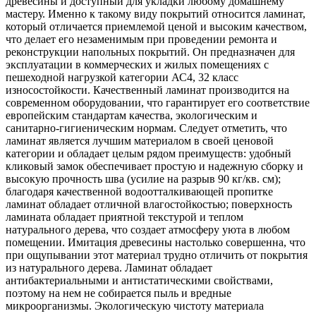
древесины и доступный для укладки любому домашнему
мастеру. Именно к такому виду покрытий относится ламинат,
который отличается приемлемой ценой и высоким качеством,
что делает его незаменимым при проведении ремонта и
реконструкции напольных покрытий. Он предназначен для
эксплуатации в коммерческих и жилых помещениях с
пешеходной нагрузкой категории АС4, 32 класс
износостойкости. Качественный ламинат производится на
современном оборудовании, что гарантирует его соответствие
европейским стандартам качества, экологическим и
санитарно-гигиеническим нормам. Следует отметить, что
ламинат является лучшим материалом в своей ценовой
категории и обладает целым рядом преимуществ: удобный
кликовый замок обеспечивает простую и надежную сборку и
высокую прочность шва (усилие на разрыв 90 кг/кв. см);
благодаря качественной водоотталкивающей пропитке
ламинат обладает отличной влагостойкостью; поверхность
ламината обладает приятной текстурой и теплом
натурального дерева, что создает атмосферу уюта в любом
помещении. Имитация древесины настолько совершенна, что
при ощупывании этот материал трудно отличить от покрытия
из натурального дерева. Ламинат обладает
антибактериальными и антистатическими свойствами,
поэтому на нем не собирается пыль и вредные
микроорганизмы. Экологическую чистоту материала