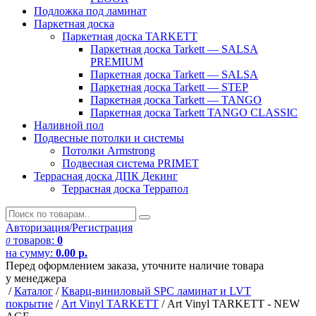
Подложка под ламинат
Паркетная доска
Паркетная доска TARKETT
Паркетная доска Tarkett — SALSA
PREMIUM
Паркетная доска Tarkett — SALSA
Паркетная доска Tarkett — STEP
Паркетная доска Tarkett — TANGO
Паркетная доска Tarkett TANGO CLASSIC
Наливной пол
Подвесные потолки и системы
Потолки Armstrong
Подвесная система PRIMET
Террасная доска ДПК
Декинг
Террасная доска Террапол
Авторизация/Регистрация
товаров:
0
0
на сумму:
0.00
р.
Перед оформлением заказа, уточните наличие товара
у менеджера
/
Каталог
/
Кварц-виниловый SPC ламинат и LVT
покрытие
/
Art Vinyl TARKETT
/
Art Vinyl TARKETT - NEW